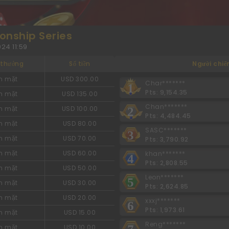
onship Series
24 11:59
 thưởng
Số tiền
Người chiế
n mặt
USD 300.00
Char*******
1
Pts: 9,154.35
n mặt
USD 135.00
Chan*******
n mặt
USD 100.00
2
Pts: 4,484.45
n mặt
USD 80.00
SASC*******
3
n mặt
USD 70.00
Pts: 3,790.92
n mặt
USD 60.00
khan*******
4
Pts: 2,808.55
n mặt
USD 50.00
Leon*******
5
n mặt
USD 30.00
Pts: 2,624.85
n mặt
USD 20.00
xxxj*******
6
Pts: 1,973.61
n mặt
USD 15.00
Reng*******
7
n mặt
USD 10.00