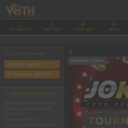
TRANG CHỦ
THỂ THAO
SÒNG BẠC
Nổ Hũ
Dịch vụ thành viên
Đã Hoàn Thành
ID LINE : @V8TH
Telegram : @VV8TH
TRUNG TÂM THÔNG TIN
Phương pháp bỏ chặn DNS
dễ dàng cho các thiết bị
khác nhau
How to Withdraw
How to add Bank Account