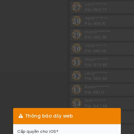
von1*******
27
Pts: 660.72
api9*******
28
Pts: 638.10
mao0*******
29
Pts: 592.35
Vin0*******
30
Pts: 583.39
Phea*******
31
Pts: 574.85
Leng*******
32
Pts: 560.60
Koem*******
33
Pts: 551.17
lin5*******
34
Pts: 547.68
sros*******
Thông báo đẩy web
35
Pts: 536.85
jone*******
36
Cấp quyền cho iOS?
Pts: 532.38