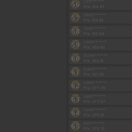
L123*******
56
Pts: 314.47
6692*******
57
Pts: 312.93
Tinb*******
58
Pts: 312.04
U365*******
59
Pts: 303.60
AC65*******
60
Pts: 302.18
Kaka*******
61
Pts: 301.25
U365*******
62
Pts: 277.79
api9*******
63
Pts: 277.57
Oyat*******
64
Pts: 275.01
6011*******
65
Pts: 273.73