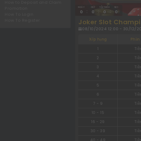
How to Deposit and Claim
Promotion
NGÀY
GIỜ
TỐI THIỂU
SEC
:
:
:
0
0
0
0
How To Login
How To Register
Joker Slot Champi
08/10/2024 12:00 - 30/12/20
Xếp hạng
Phần
1
Tiề
2
Tiề
3
Tiề
4
Tiề
5
Tiề
6
Tiề
7
-
9
Tiề
10
-
15
Tiề
16
-
29
Tiề
30
-
39
Tiề
40
-
49
Tiề