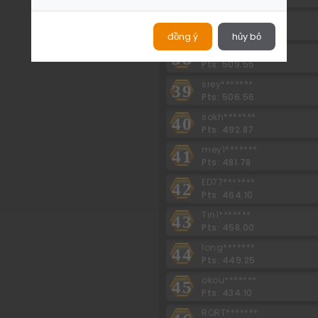
Diya*******
37
Pts: 518.43
đồng ý
hủy bỏ
Bosi*******
38
Pts: 509.55
srey*******
39
Pts: 506.56
sokh*******
40
Pts: 492.87
mey1*******
41
Pts: 481.78
ED77*******
42
Pts: 464.10
Tin1*******
43
Pts: 458.00
long*******
44
Pts: 449.25
okou*******
45
Pts: 434.10
RORT*******