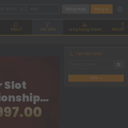
Đăng nhập
Đăng ký
ĐẠI LÝ
GIẢI ĐẤU
Lòng trung thành
KHUYẾN
TÌM TRÒ CHƠI
THÊM
 Slot
onship
997.00
ies