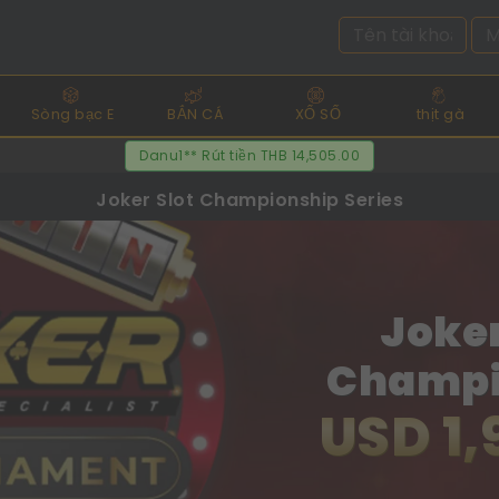
Sòng bạc E
BẮN CÁ
XỔ SỐ
thịt gà
phuth** Rút tiền THB 13,760.00
Joker Slot Championship Series
Joker
Champi
USD 1,
Ser