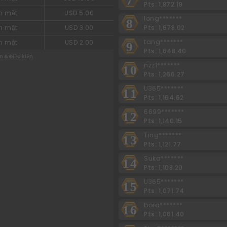
Pts: 1,872.19
n mặt
USD 5.00
long*******
8
Pts: 1,678.02
n mặt
USD 3.00
tang*******
n mặt
USD 2.00
9
Pts: 1,648.40
n & Điều kiện
nzz1*******
10
Pts: 1,266.27
U365*******
11
Pts: 1,164.62
6699*******
12
Pts: 1,140.15
Ting*******
13
Pts: 1,121.77
Suka*******
14
Pts: 1,108.20
U365*******
15
Pts: 1,071.74
bora*******
16
Pts: 1,061.40