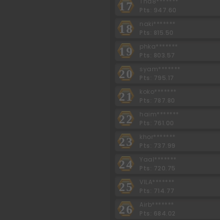
Tha8*******
17
Pts: 947.60
naki*******
18
Pts: 815.50
phka*******
19
Pts: 803.57
syam*******
20
Pts: 795.17
koko*******
21
Pts: 787.80
haim*******
22
Pts: 761.00
khor*******
23
Pts: 737.99
Yaal*******
24
Pts: 720.75
VILA*******
25
Pts: 714.77
Airb*******
26
Pts: 684.02