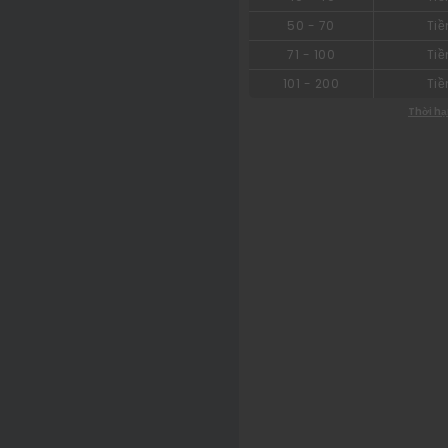
50
-
70
Tiề
71
-
100
Tiề
101
-
200
Tiề
Thời hạ