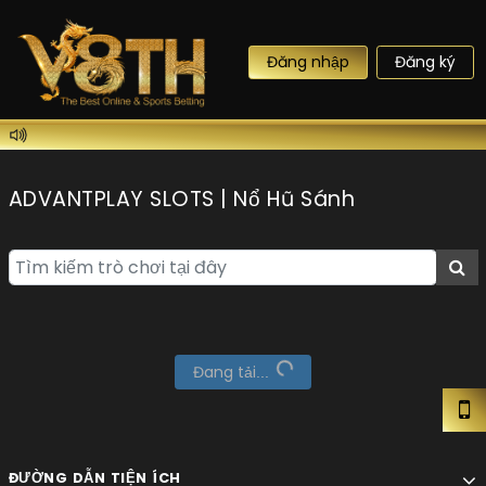
Đăng nhập
Đăng ký
ADVANTPLAY SLOTS | Nổ Hũ Sánh
Đang tải...
ĐƯỜNG DẪN TIỆN ÍCH