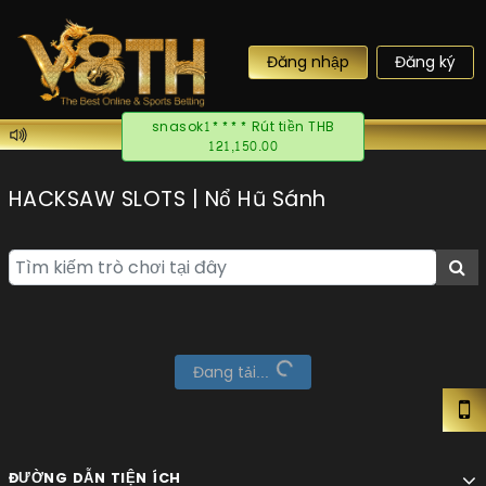
Đăng nhập
Đăng ký
snasok1**** Rút tiền THB
121,150.00
HACKSAW SLOTS | Nổ Hũ Sánh
Đang tải...
ĐƯỜNG DẪN TIỆN ÍCH