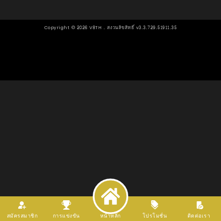
Copyright ©
2026
V8TH . สงวนลิขสิทธิ์ v3.3.729.51911.35
สมัครสมาชิก
การแข่งขัน
หน้าหลัก
โปรโมชั่น
ติดต่อเรา